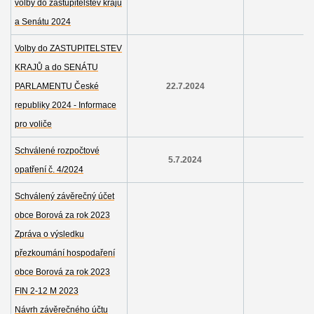
volby do zastupitelstev krajů
a Senátu 2024
Volby do ZASTUPITELSTEV
KRAJŮ a do SENÁTU
PARLAMENTU České
22.7.2024
republiky 2024 - Informace
pro voliče
Schválené rozpočtové
5.7.2024
opatření č. 4/2024
Schválený závěrečný účet
obce Borová za rok 2023
Zpráva o výsledku
přezkoumání hospodaření
obce Borová za rok 2023
FIN 2-12 M 2023
Návrh závěrečného účtu