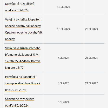
Schválené rozpočtové
13.3.2024
opatření č. 2/2024
Veřejná vyhláška k opatření
obecné povahy-Vlk obecný
13.3.2024
29.3.2024
Opatření obecné povahy-Vlk
obecný
Smlouva o zřízení věcného
břemene služebnosti č.IV-
4.3.2024
21.3.2024
12-2022584-VB-02 Borová
knn pro p.č.77
Pozvánka na zasedání
zastupitelstva obce Borová
4.3.2024
21.3.2024
dne 20.03.2024
Schválené rozpočtové
5.1.2024
opatření č. 1/2024