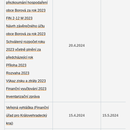
přezkoumání hospodaření
obce Borová za rok 2023
FIN 2-12 M 2023
Návrh závěrečného účtu
obce Borová za rok 2023
Schválený rozpočet roku
20.4.2024
2023 včetně plnění za
předcházející rok
Příloha 2023
Rozvaha 2023
Výkaz zisku a ztráty 2023
Finanční vyučtování 2023
Inventarizační zpráva
Veřejná vyhláška (Finanční
úřad pro Královehradecký
15.4.2024
15.5.2024
kraj)