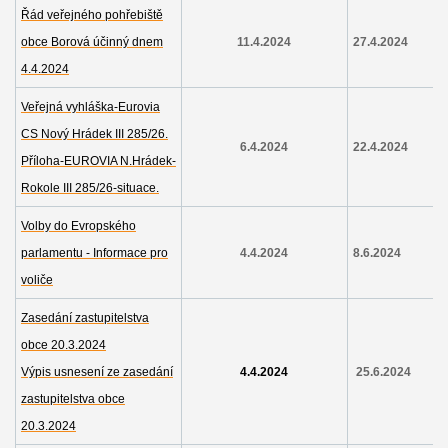
Řád veřejného pohřebiště
obce Borová účinný dnem
11.4.2024
27.4.2024
4.4.2024
Veřejná vyhláška-Eurovia
CS Nový Hrádek III 285/26.
6.4.2024
22.4.2024
Příloha-EUROVIA N.Hrádek-
Rokole III 285/26-situace.
Volby do Evropského
parlamentu - Informace pro
4.4.2024
8.6.2024
voliče
Zasedání zastupitelstva
obce 20.3.2024
Výpis usnesení ze zasedání
4.4.2024
25.6.2024
zastupitelstva obce
20.3.2024