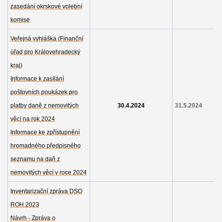
zasedání okrskové volební
komise
Veřejná vyhláška (Finanční
úřad pro Královehradecký
kraj)
Informace k zasílání
poštovních poukázek pro
platby daně z nemovitých
30.4.2024
31.5.2024
věcí na rok 2024
Informace ke zpřístupnění
hromadného předpisného
seznamu na daň z
nemovitých věcí v roce 2024
Inventarizační zpráva DSO
ROH 2023
Návrh - Zpráva o