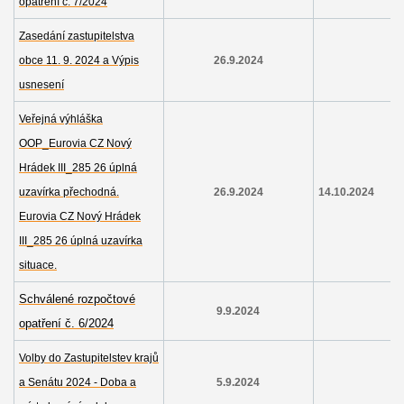
opatření č. 7/2024
Zasedání zastupitelstva
obce 11. 9. 2024 a Výpis
26.9.2024
usnesení
Veřejná výhláška
OOP_Eurovia CZ Nový
Hrádek III_285 26 úplná
uzavírka přechodná.
26.9.2024
14.10.2024
Eurovia CZ Nový Hrádek
III_285 26 úplná uzavírka
situace.
Schválené rozpočtové
9.9.2024
opatření č. 6/2024
Volby do Zastupitelstev krajů
a Senátu 2024 - Doba a
5.9.2024