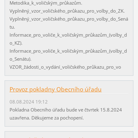
Metodika_k_voličským_průkazům.
Vyplněný_vzor_voličského_průkazu_pro_volby_do_ZK.
Vyplněný_vzor_voličského_průkazu_pro_volby_do_Sená
tu.
Informace_pro_voliče_k_voličským_průkazům_(volby_d
o_KZ).
Informace_pro_voliče_k_voličským_průkazům_(volby_d
o_Senátu).
VZOR_žádosti_o_vydání_voličského_průkazu_pro_vo
Provoz pokladny Obecního úřadu
08.08.2024 19:12
Pokladna Obecního úřadu bude ve čtvrtek 15.8.2024
uzavřena. Děkujeme za pochopení.