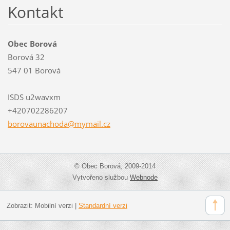
Kontakt
Obec Borová
Borová 32
547 01 Borová
ISDS u2wavxm
+420702286207
borovaun
achoda@m
ymail.cz
© Obec Borová, 2009-2014
Vytvořeno službou
Webnode
Zobrazit:
Mobilní verzi
|
Standardní verzi