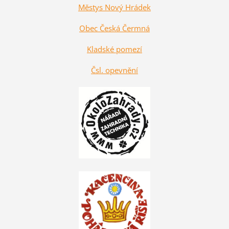
Městys Nový Hrádek
Obec Česká Čermná
Kladské pomezí
Čsl. opevnění