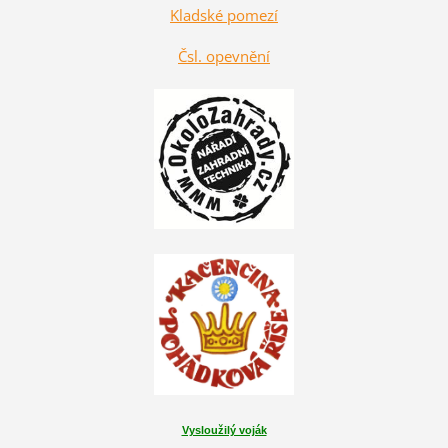
Kladské pomezí
Čsl. opevnění
Vysloužilý voják