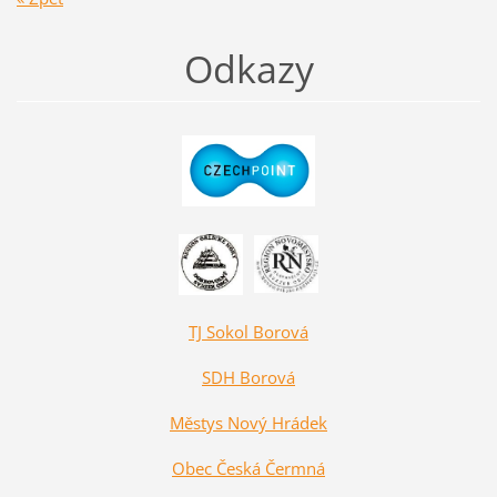
Odkazy
TJ Sokol Borová
SDH Borová
Městys Nový Hrádek
Obec Česká Čermná