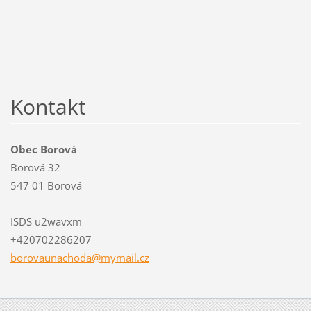
Kontakt
Obec Borová
Borová 32
547 01 Borová
ISDS u2wavxm
+420702286207
borovaun
achoda@m
ymail.cz