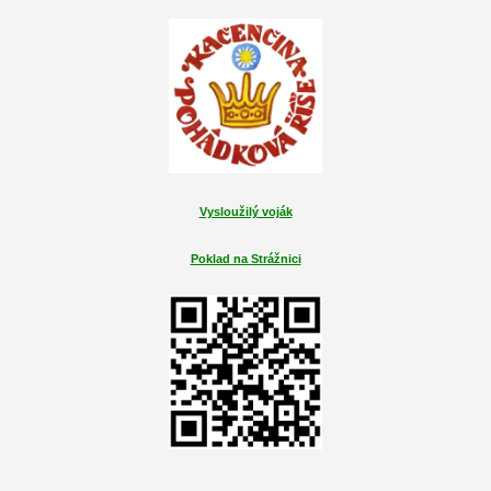
Vysloužilý voják
Poklad na Strážnici