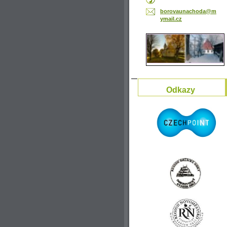
borovaun
achoda@m
ymail.cz
Odkazy