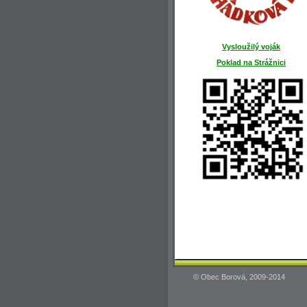
Vysloužilý voják
Poklad na Strážnici
© Obec Borová, 2009-2014