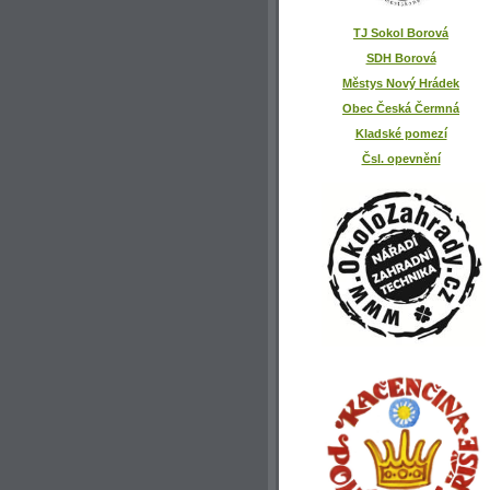
TJ Sokol Borová
SDH Borová
Městys Nový Hrádek
Obec Česká Čermná
Kladské pomezí
Čsl. opevnění