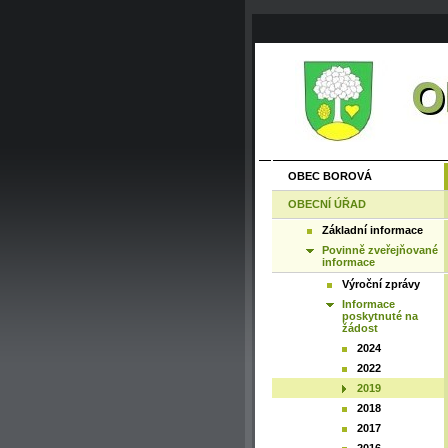
OBEC BOROVÁ
OBECNÍ ÚŘAD
Základní informace
Povinně zveřejňované
informace
Výroční zprávy
Informace
poskytnuté na
žádost
2024
2022
2019
2018
2017