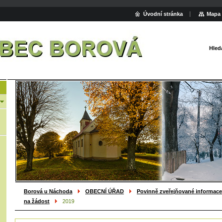
Úvodní stránka
Mapa 
Hled
Borová u Náchoda
OBECNÍ ÚŘAD
Povinně zveřejňované informace
na žádost
2019