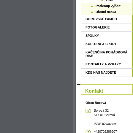
2016
Potřebuji vyřídit
Úřední deska
BOROVSKÉ PAMĚTI
FOTOGALERIE
SPOLKY
KULTURA A SPORT
KAČENČINA POHÁDKOVÁ
ŘÍŠE
KONTAKTY A VZKAZY
KDE NÁS NAJDETE
Kontakt
Obec Borová
Borová 32
547 01 Borová
ISDS u2wavxm
+420702286207