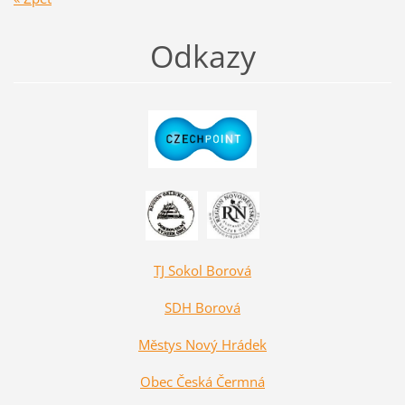
Odkazy
TJ Sokol Borová
SDH Borová
Městys Nový Hrádek
Obec Česká Čermná