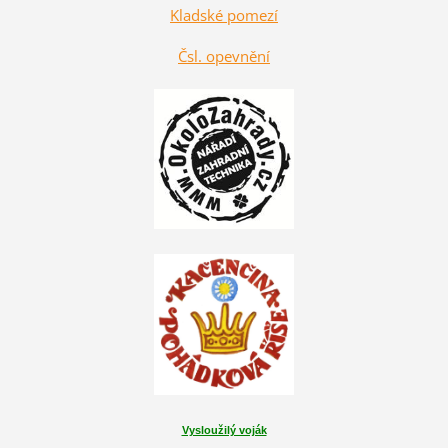
Kladské pomezí
Čsl. opevnění
Vysloužilý voják