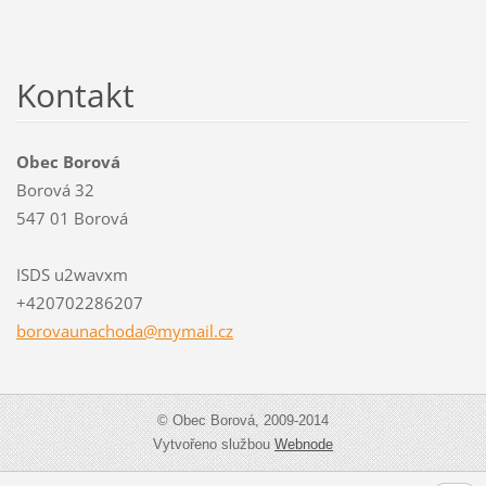
Kontakt
Obec Borová
Borová 32
547 01 Borová
ISDS u2wavxm
+420702286207
borovaun
achoda@m
ymail.cz
© Obec Borová, 2009-2014
Vytvořeno službou
Webnode