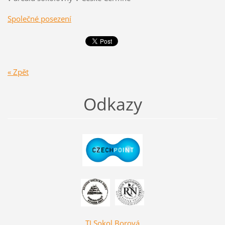
Společné posezení
« Zpět
Odkazy
TJ Sokol Borová