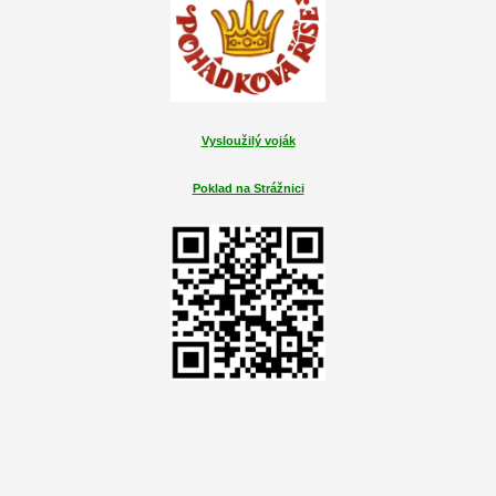
Vysloužilý voják
Poklad na Strážnici