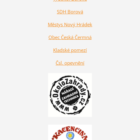
SDH Borová
Městys Nový Hrádek
Obec Česká Čermná
Kladské pomezí
Čsl. opevnění