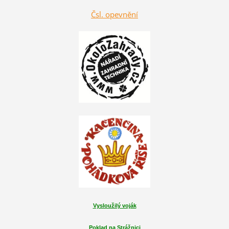
Čsl. opevnění
Vysloužilý voják
Poklad na Strážnici