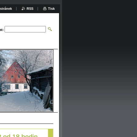
stránek
RSS
Tisk
at:
3 od 18 hodin