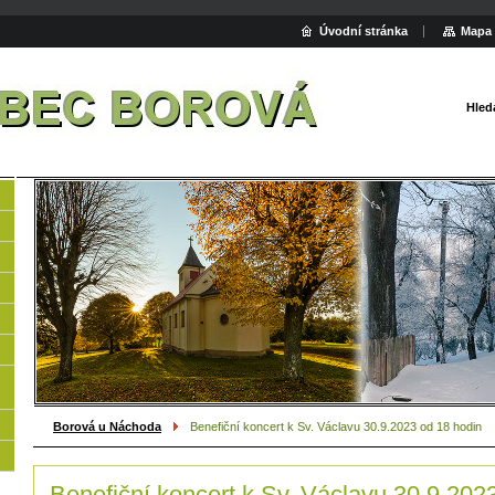
Úvodní stránka
Mapa 
Hled
Borová u Náchoda
Benefiční koncert k Sv. Václavu 30.9.2023 od 18 hodin
Benefiční koncert k Sv. Václavu 30.9.202