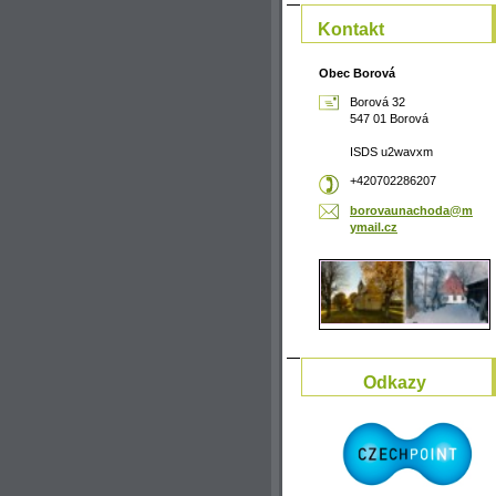
Kontakt
Obec Borová
Borová 32
547 01 Borová
ISDS u2wavxm
+420702286207
borovaun
achoda@m
ymail.cz
Odkazy