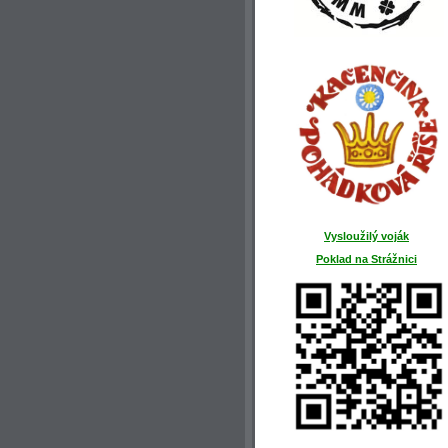
Vysloužilý voják
Poklad na Strážnici