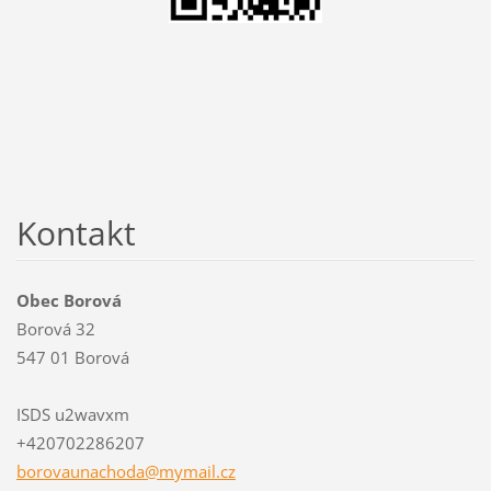
Kontakt
Obec Borová
Borová 32
547 01 Borová
ISDS u2wavxm
+420702286207
borovaun
achoda@m
ymail.cz