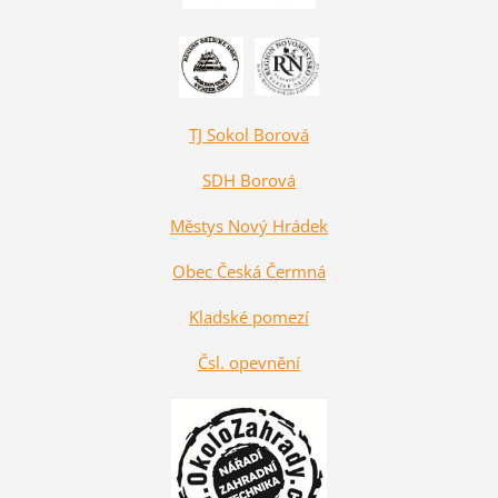
TJ Sokol Borová
SDH Borová
Městys Nový Hrádek
Obec Česká Čermná
Kladské pomezí
Čsl. opevnění