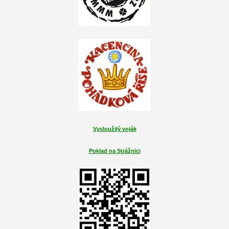
Vysloužilý voják
Poklad na Strážnici